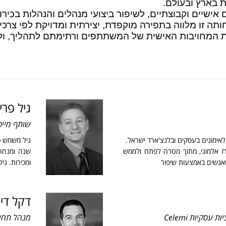
 בארץ ובעולם.
שיים וקבוצתיים, לשיפור ביצועי מנהלים והנהלות בכירות,
ה זו מלווה בתפירה מוקפדת, יצירתית ומדויקת לפי צרכ
רת המחויבות האישית של המשתתפים ורתימתם לתהליך, ול
גיל פרץ
שותף מייס
 לאימונים בעסקים ובלנצ'ארד ישראל.
ז אלמוגי, מתוך מטרה לפתח ולממש
שנה ומנחה 
ואנשים באמצעות שיפור
ומכירות. גיל הינו חבר ב-
דקל דיי
סקיות Celemi
מנהל תחום 