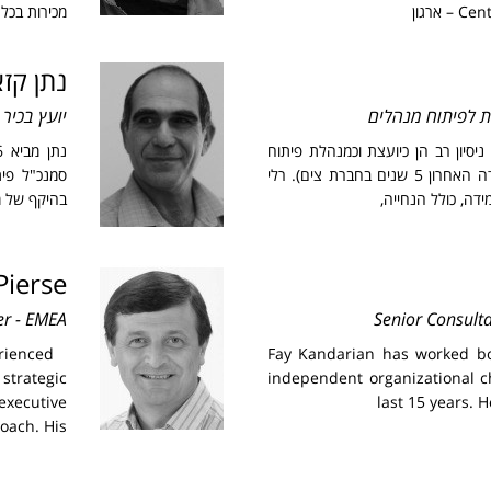
ארגון
מכירות בכל
נתן קזא
ת לפיתוח מנהלים
יועץ בכיר
ניסיון רב הן כיועצת וכמנהלת פיתוח
ארגוני ולמידה בארגונים (בתפקידה האחרון 5 שנים בחברת צים). רלי
דה, כולל הנחייה,
בהיקף של מא
ierse
er - EMEA
Senior Consulta
rienced
Fay Kandarian has worked bo
trategic
independent organizational c
 executive
last 15 years. H
oach. His