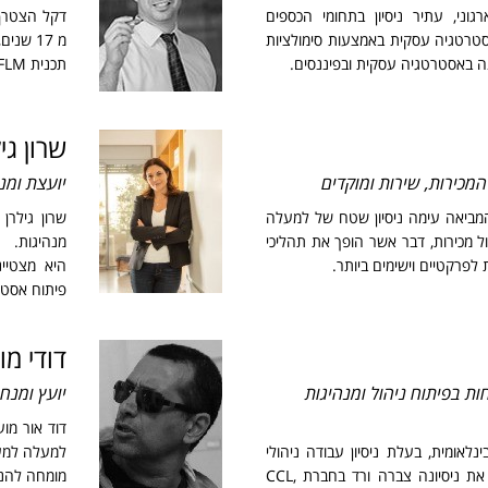
רגוני, עתיר ניסיון בתחומי הכספים
דקל הצטרף 
סטרטגיה עסקית באמצעות סימולציות
מ 17 ש
ה באסטרטגיה עסקית ובפיננסים.
תכנית FLM של בלנצ'ארד, ותהליכים לשיפור ביצועים של ארגוני
שרון גי
מכירות, שירות ומוקדים
יועצת ומנ
המביאה עימה ניסיון שטח של למעלה
שרון גילרן
יהול מכירות, דבר אשר הופך את תהליכי
מנהיגות.
לפרקטיים וישימים ביותר.
היא מצטיינ
פיתוח אסטרט
דודי מ
ות בפיתוח ניהול ומנהיגות
יועץ ומנח
דוד אור מוע
נלאומית, בעלת ניסיון עבודה ניהולי
למעלה למעלה מ
גלובאלי בתחום פיתוח מנהלים. את ניסיונה צברה ורד בחברת CCL,
מומחה להנעת