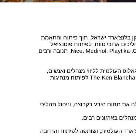
קן בלנצ'ארד ישראל, תוך פיתוח והתאמת
ליכים ארוכי טווח, לפיתוח פוטנציאל
ומצוינות ארגונית, כגון: לאומי כארד, כלמוביל, RAVAL, סלקום, כ.א.ל, קבוצת אקסלנס, Nice, Medinol, Playtika, תנובה ורבים
לופ העולמית לליווי מנהלים ואנשים,
לפיתוח פוטנציאל אישי, במתודולוגיית ™Strengthsfinder ומוסמכת The Ken Blanchard Companies לפיתוח מנהיגות
ה את תחום הידע בקבוצה, וניהול תהליכי
נהלים בארגונים רבים.
לנצ'ארד העולמית, ושותפה לפיתוח והרחבה