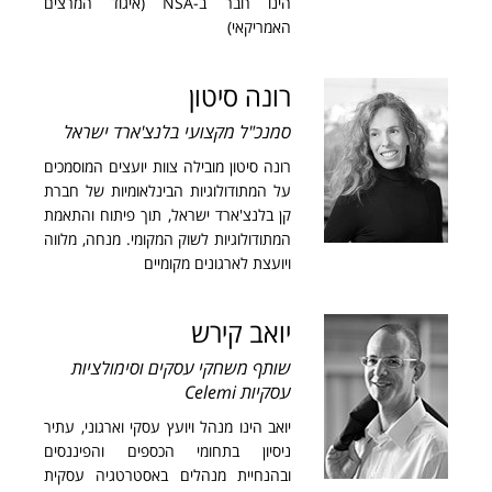
הינו חבר ב-NSA (איגוד המרצים
האמריקאי)
רונה סיטון
סמנכ"ל מקצועי בלנצ'ארד ישראל
רונה סיטון מובילה צוות יועצים המוסמכים
על המתודולוגיות הבינלאומיות של חברת
קן בלנצ'ארד ישראל, תוך פיתוח והתאמת
המתודולוגיות לשוק המקומי. מנחה, מלווה
ויועצת לארגונים מקומיים
יואב קירש
שותף משחקי עסקים וסימולציות
עסקיות Celemi
יואב הינו מנהל ויועץ עסקי וארגוני, עתיר
ניסיון בתחומי הכספים והפיננסים
ובהנחיית מנהלים באסטרטגיה עסקית