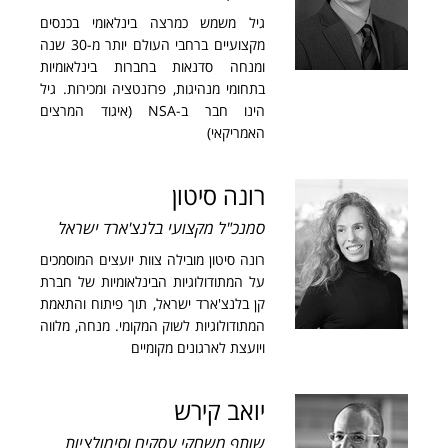
גיל משמש כמרצה בינלאומי בכנסים
מקצועיים ברחבי העולם יותר מ-30 שנה
ומנחה סדנאות בחברות בינלאומיות
בתחומי מנהיגות, פרזנטציה ומכירות. גיל
הינו חבר ב-NSA (איגוד המרצים
האמריקאי)
רונה סיטון
סמנכ"ל מקצועי בלנצ'ארד ישראל
רונה סיטון מובילה צוות יועצים המוסמכים
על המתודולוגיות הבינלאומיות של חברת
קן בלנצ'ארד ישראל, תוך פיתוח והתאמת
המתודולוגיות לשוק המקומי. מנחה, מלווה
ויועצת לארגונים מקומיים
יואב קירש
שותף משחקי עסקים וסימולציות