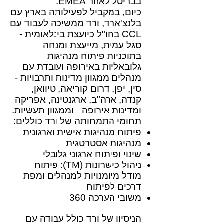
בבריסל לאזור EMEA.
כיום, במקביל לפעילותה בארץ עם
בלנצ'ארד, ורד ממשיכה לעבוד עם
CCL בחו"ל כיועצת בינלאומית -
סגל עמית, מייעצת ומנחה
בתוכניות פיתוח מנהיגות
גלובאליות באירופה ועובדת עם
מנהלים ממגוון מדינות ותרבויות -
סין, יפן, דרום קוריאה, טיוואן,
קנדה, ארה"ב, ארגנטינה, אפריקה
ומדינות אירופה - וממגוון תעשיות.
תחומי התמחותה של ורד כוללים
:
פיתוח מנהיגות אישית וארגונית
מנהיגות אסטרטגית
שינוי ופיתוח ארגוני גלובלי
ניהול כישרונות (TM): פיתוח
מודל מיומנויות למנהלים ומפת
דרכים לפיתוח
משובי הערכה 360
הניסיון של ורד כולל עבודה עם