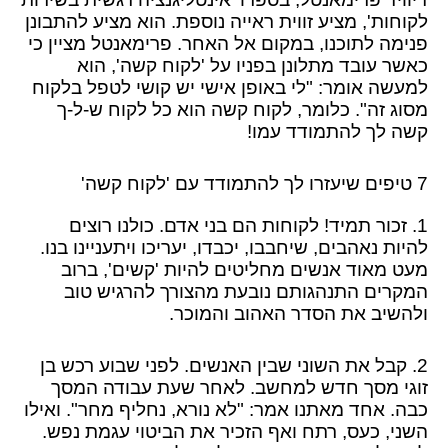
לקוחות', מציע זווית ראייה נוספת. הוא מציע להתבונן
פנימה לתוכנו, במקום אל האחר. פרימאנטל מציין כי
כאשר עובד מתלונן בפניו על 'לקוח קשה', הוא
למעשה אומר: "לי באופן אישי יש קושי לטפל בלקוח
מסוג זה". כלומר, לקוח קשה הוא כל לקוח ש-ל-ך
קשה לך להתמודד עמו!
7 טיפים שיעזרו לך להתמודד עם 'לקוח קשה'
1. זכור תמיד! לקוחות הם בני אדם. כולנו רוצים
להיות נאהבים, שיחבבו, יכבדו, יעריכו ויתעניינו בנו.
מעט מאוד אנשים מחליטים להיות 'קשים', ברוב
המקרים התנהגותם נובעת מהצורך להרגיש טוב
ולהשיב את הסדר האהוב והמוכר.
2. קבל את השוני שבין האנשים. לפני שבוע רכש בן
זוגי מסך חדש למחשב. לאחר שעת עבודה המסך
כבה. אחד מאתנו אמר: "לא נורא, נחליף מחר". ואילו
השני, כעס, רתח ואף הזכיר את הביטוי עגמת נפש.