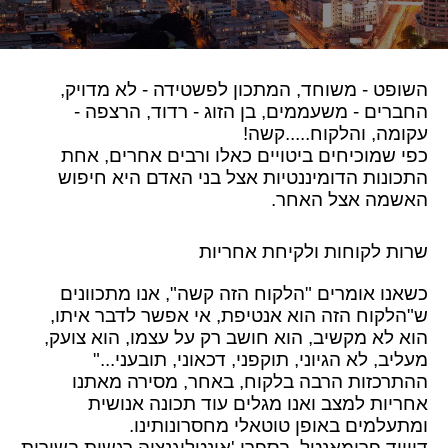
השופט - משוחד, המתכון לפשטידה - לא מדויק,
החברים - משעממים, בן הזוג - רדוד, הרצפה -
עקומה, והלקוח.....קשה!
כפי שמוכיחים ביטויים כאלו ורבים אחרים, אחת
התכונות הדומיננטיות אצל בני האדם היא חיפוש
האשמה אצל האחר.
שרות לקוחות ולקיחת אחריות
כשאנו אומרים "הלקוח הזה קשה", אנו מתכוונים
ש"הלקוח הזה הוא אנטיפת, אי אפשר לדבר איתו,
הוא לא מקשיב, הוא חושב רק על עצמו, הוא צועק,
מעליב, לא הגיוני, תוקפני, דכאוני, תובעני..."
ההתרכזות הרבה בלקוח, באחר, מסירה מאתנו
אחריות למצב ואנו מגלים עוד תכונה אנושית
ומתעלמים באופן טוטאלי מחסרונותינו.
דיוויד פרימאנטל, בספרו 'אינטליגנציה רגשית בשירות