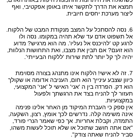
תמצא את הדרך לתקשר איתו באופן אפקטיבי, ואף
ליצור מערכת יחסים חיובית.
6. נסה להסתכל על המצב מנקודת המבט של הלקוח.
אל תשפוט אדם עד שלא תהיה במקומו. נסה ולו
לרגע קט 'להיכנס אל נעליו'. מה הוא מרגיש? מדוע
הוא זועם? אם תבין את מצבו, ואת התחושות הנלוות,
יהיה לך קל יותר לתת שירות 'ללקוח הבעייתי'.
7. זה לא אישי! הלקוח אינו מתנהג בצורה מסוימת
כיוון שצבע עינייך הוא חום, העניבה אדומה או שקולך
הוא דק. הפרדה בין ה 'אני' האישי ל 'אני' המקצועי,
תעזור לך להניח בצד את הרגשתך ולפעול
במקצועיות.
אין ספק כי העברת המיקוד מן האחר אלינו פנימה
אינה משימה קלה. נדרשים לכך אומץ, רצון, השקעה,
התמדה, וקבלת אחריות. אך כפי שאמר הנרי פורד,
"אם אתה חושב שתוכל או שלא תוכל לעשות משהו,
סביר להניח שאתה צודק".