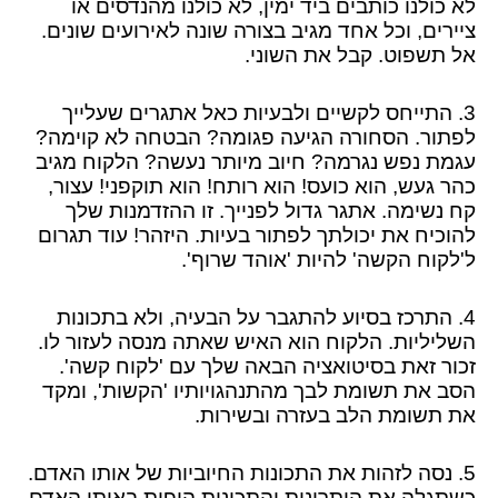
לא כולנו כותבים ביד ימין, לא כולנו מהנדסים או
ציירים, וכל אחד מגיב בצורה שונה לאירועים שונים.
אל תשפוט. קבל את השוני.
3. התייחס לקשיים ולבעיות כאל אתגרים שעלייך
לפתור. הסחורה הגיעה פגומה? הבטחה לא קוימה?
עגמת נפש נגרמה? חיוב מיותר נעשה? הלקוח מגיב
כהר געש, הוא כועס! הוא רותח! הוא תוקפני! עצור,
קח נשימה. אתגר גדול לפנייך. זו ההזדמנות שלך
להוכיח את יכולתך לפתור בעיות. היזהר! עוד תגרום
ל'לקוח הקשה' להיות 'אוהד שרוף'.
4. התרכז בסיוע להתגבר על הבעיה, ולא בתכונות
השליליות. הלקוח הוא האיש שאתה מנסה לעזור לו.
זכור זאת בסיטואציה הבאה שלך עם 'לקוח קשה'.
הסב את תשומת לבך מהתנהגויותיו 'הקשות', ומקד
את תשומת הלב בעזרה ובשירות.
5. נסה לזהות את התכונות החיוביות של אותו האדם.
כשתגלה את היתרונות והתכונות היפות באותו האדם,