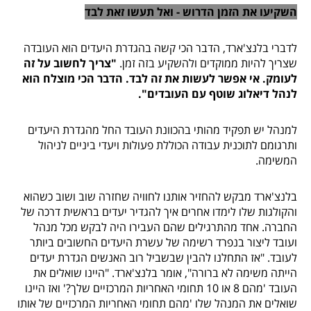
השקיעו את הזמן הדרוש - ואל תעשו זאת לבד
לדברי בלנצ'ארד, הדבר הכי קשה בהגדרת היעדים הוא העובדה
שצריך להיות ממוקדים ולהשקיע בזה זמן.
"צריך לחשוב על זה
לעומק. אי אפשר לעשות את זה לבד. הדבר הכי מוצלח הוא
לנהל דיאלוג שוטף עם העובדים".
למנהל יש תפקיד מהותי בהכוונת העובד החל מהגדרת היעדים
ותרגומם לתוכנית עבודה הכוללת פעולות ויעדי ביניים לניהול
המשימה.
בלנצ'ארד מבקש להחזיר אותנו לחוויה שחזרה שוב ושוב כשהוא
והקולגות שלו לימדו אחרים איך להגדיר יעדים בראשית דרכה של
החברה. אחד מהתרגילים שהם העבירו היה לבקש מכל מנהל
ועובד ליצור בנפרד רשימה של עשרת היעדים החשובים ביותר
לעובד. "אז התחלנו להבין שבשביל רוב האנשים הגדרת יעדים
הייתה משימה לא ברורה", אומר בלנצ'ארד. "היינו שואלים את
העובד 'מהם 8 או 10 תחומי האחריות המרכזיים שלך?' ואז היינו
שואלים את המנהל שלו 'מהם תחומי האחריות המרכזיים של אותו