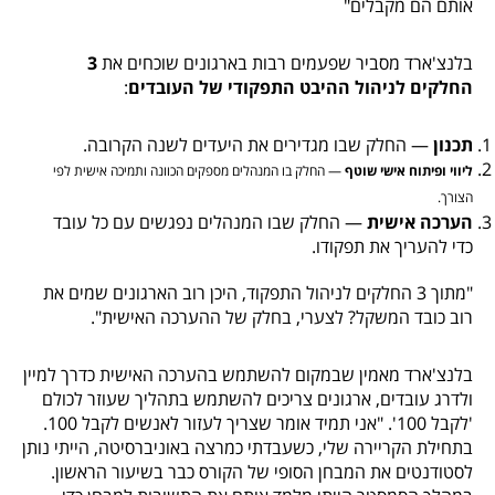
אותם הם מקבלים"
בלנצ'ארד מסביר שפעמים רבות בארגונים שוכחים את
3
החלקים לניהול ההיבט התפקודי של העובדים
:
תכנון
— החלק שבו מגדירים את היעדים לשנה הקרובה.
ליווי ופיתוח אישי שוטף
— החלק בו המנהלים מספקים הכוונה ותמיכה אישית לפי
הצורך.
הערכה אישית
— החלק שבו המנהלים נפגשים עם כל עובד
כדי להעריך את תפקודו.
"מתוך 3 החלקים לניהול התפקוד, היכן רוב הארגונים שמים את
רוב כובד המשקל? לצערי, בחלק של ההערכה האישית".
בלנצ'ארד מאמין שבמקום להשתמש בהערכה האישית כדרך למיין
ולדרג עובדים, ארגונים צריכים להשתמש בתהליך שעוזר לכולם
'לקבל 100'. "אני תמיד אומר שצריך לעזור לאנשים לקבל 100.
בתחילת הקריירה שלי, כשעבדתי כמרצה באוניברסיטה, הייתי נותן
לסטודנטים את המבחן הסופי של הקורס כבר בשיעור הראשון.