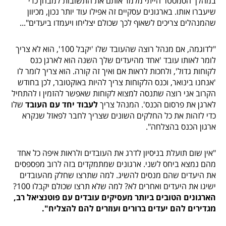
במהלך הסמסטר הייתי מלמד אותם את התשובות למבחן כדי
שיעברו אותו. בארגונים עסקיים זה אפילו עוד יותר נכון, מכיוון
שהמנהלים צריכים לשאוף לכך שכולם יצליחו ויעמדו ביעדים"...
"לדוגמה, אם מנהל רוצה שהעובד שלו 'יקבל 100', הוא לא צריך
לומר לאותו עובד 'אחד מהיעדים שלך השנה הוא לארגן כנס
לקוחות גדול', ולחכות לראות אם ואיך זה קורה. הוא צריך לומר לו
'אנחנו בינואר, וכנס הלקוחות צריך להיות באוקטובר, לכן בחודש
הקרוב אני רוצה שתנסה למצוא לקוחות שאפשר להזמין ו להתחיל
לארגן את פרסום הכנס'. המנהל צריך
לעבוד יחד עם העובד
שלו
כדי לזהות את כל החלקים השונים שצריך לחבר לפאזל שנקרא
ארגון הכנס בהצלחה".
"אין שום תועלת בניסיון לדרג את העובדים ולראות איפה כל אחד
מהם נמצא ביחס לשני. ארגונים שמתמקדים בזה לרוב מפספסים
את היעדים שהם מנסים להשיג. למה שתרצו שחלק מהעובדים
ישיגו את היעדים ואחרים לא? למה שלא תרצו שכולם יקבלו 100?
הארגונים הטובים ביותר מעסיקים עובדים עם פוטנציאל רב,
מגדירים להם יעדים ברורים
ועוזרים להם להצליח
".