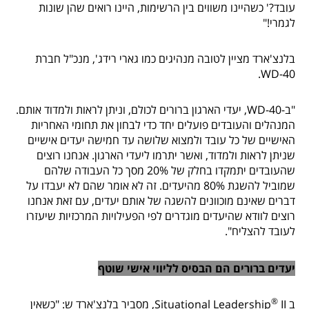
עובד?' כשהיינו משווים בין הרשימות, היינו רואים שהן שונות
לגמרי!"
בלנצ'ארד מציין לטובה מנהיגים כמו גארי רידג', מנכ"ל חברת
WD-40.
"ב-WD-40, יעדי הארגון ברורים לכולם, וניתן לראות ולמדוד אותם.
המנהלים והעובדים פועלים יחד כדי לבחון את תחומי האחריות
האישיים של כל עובד ולמצוא שלושה עד חמישה יעדים אישיים
שניתן לראות ולמדוד, ואשר יתרמו ליעדי הארגון. אנחנו רוצים
שהעובדים יתמקדו בחלק של 20% מסך כל העבודה שלהם
שמוביל להשגת 80% מהיעדים. זה לא אומר שהם לא יעבדו על
דברים שאינם מוכוונים להשגה של אותם יעדים, עם זאת אנחנו
רוצים לוודא שהיעדים מוגדרים לפי הפעילויות המרכזיות שיעזרו
לעובד להצליח".
יעדים ברורים הם הבסיס לליווי אישי שוטף
®
ב Situational Leadership
II, מסביר בלנצ'ארד ש: "כשאין