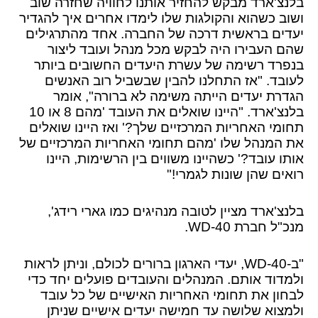
בלנצ'ארד מבקש להחזיר אותנו לחוויה שחזרה שוב
ושוב כשהוא והקולגות שלו לימדו אחרים איך להגדיר
יעדים בראשית דרכה של החברה. אחד מהתרגילים
שהם העבירו היה לבקש מכל מנהל ועובד ליצור
בנפרד רשימה של עשרת היעדים החשובים ביותר
לעובד. "אז התחלנו להבין שבשביל רוב האנשים
הגדרת יעדים הייתה משימה לא ברורה", אומר
בלנצ'ארד. "היינו שואלים את העובד 'מהם 8 או 10
תחומי האחריות המרכזיים שלך?' ואז היינו שואלים
את המנהל שלו 'מהם תחומי האחריות המרכזיים של
אותו עובד?' כשהיינו משווים בין הרשימות, היינו
רואים שהן שונות לגמרי!"
בלנצ'ארד מציין לטובה מנהיגים כמו גארי רידג',
מנכ"ל חברת WD-40.
"ב-WD-40, יעדי הארגון ברורים לכולם, וניתן לראות
ולמדוד אותם. המנהלים והעובדים פועלים יחד כדי
לבחון את תחומי האחריות האישיים של כל עובד
ולמצוא שלושה עד חמישה יעדים אישיים שניתן